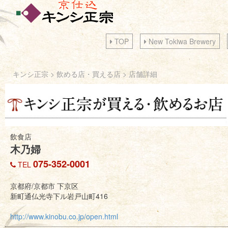
TOP
New Tokiwa Brewery
キンシ正宗
>
飲める店・買える店
> 店舗詳細
飲食店
木乃婦
075-352-0001
TEL
京都府/京都市 下京区
新町通仏光寺下ル岩戸山町416
http://www.kinobu.co.jp/open.html