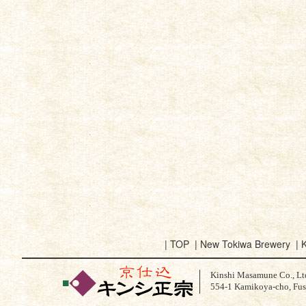
|
TOP
|
New Tokiwa Brewery
|
K
Kinshi Masamune Co., Lt
554-1 Kamikoya-cho, Fus