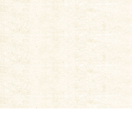
|
New Tokiwa Brewery
|
Kyoto Machiya Beer Brewery
|
Corporate Phil
Kinshi Masamune Co., Ltd.