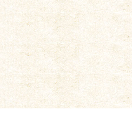
osophy
|