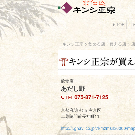
TOP
キンシ正宗
>
飲める店・買える店
> 
飲食店
あだし野
075-871-7125
TEL
京都府/京都市 右京区
二尊院門前長神町11
http://r.gnavi.co.jp/7kmzmsnx0000/map