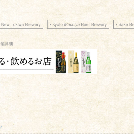
New Tokiwa Brewery
Kyoto
Machiya
Beer Brewery
Sake Br
店舗詳細
/