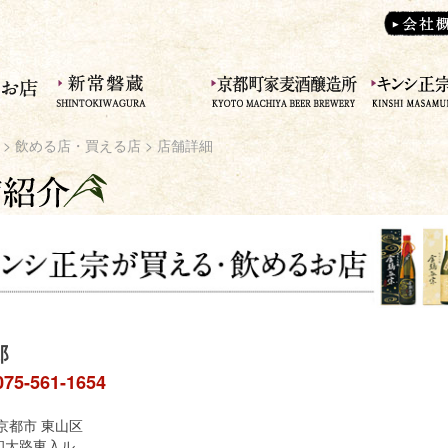
>
飲める店・買える店
> 店舗詳細
郎
075-561-1654
京都市 東山区
和大路東入ル