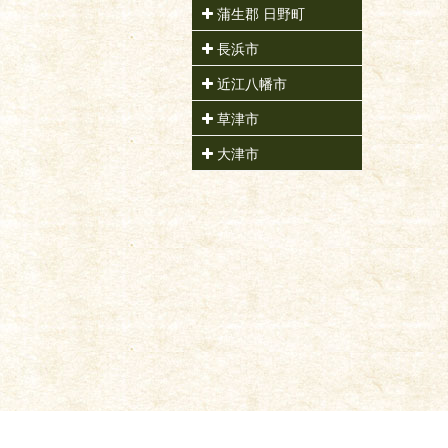
蒲生郡 日野町
長浜市
近江八幡市
草津市
大津市
|
TOP
|
商品一覧
|
キンシ正宗 