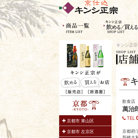
キンシ正宗
飲食店
萬治
TEL
京都市 東山区
京都府/
京都市 左京区
新橋大