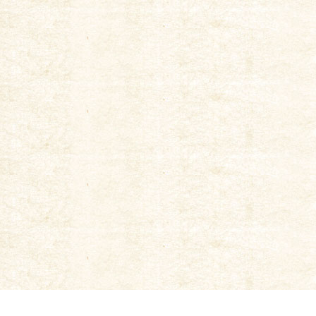
飲める･買える店
|
新常磐蔵
|
京都町家麦酒醸造所
|
会社概要
|
お問い