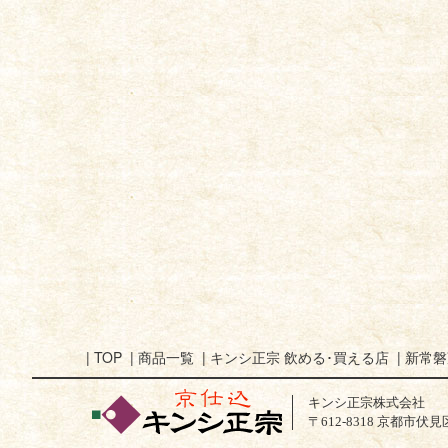
|
TOP
|
商品一覧
|
キンシ正宗 飲める･買える店
|
新常磐
キンシ正宗株式会社
〒612-8318 京都市伏見