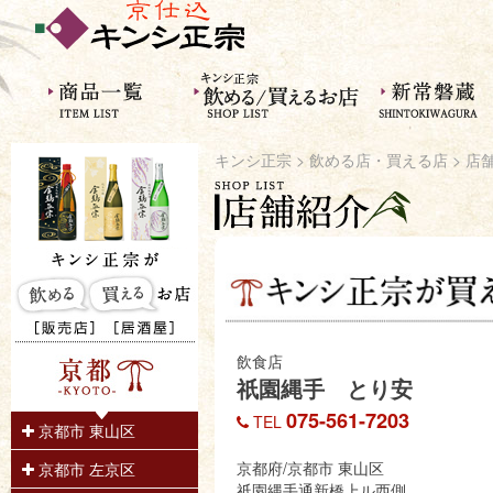
キンシ正宗
>
飲める店・買える店
> 店
飲食店
祇園縄手 とり安
075-561-7203
TEL
京都市 東山区
京都府/京都市 東山区
京都市 左京区
祇園縄手通新橋上ル西側