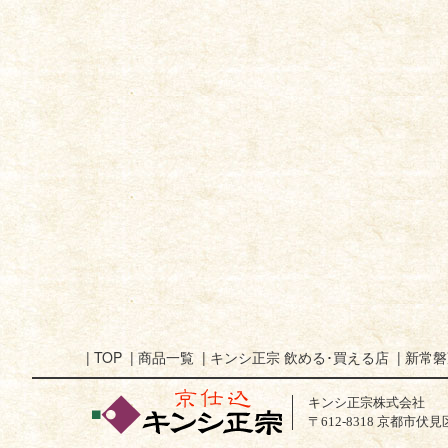
|
TOP
|
商品一覧
|
キンシ正宗 飲める･買える店
|
新常磐
キンシ正宗株式会社
〒612-8318 京都市伏見