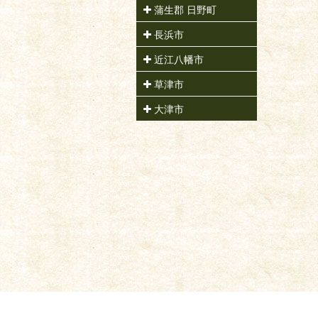
蒲生郡 日野町
長浜市
近江八幡市
草津市
大津市
|
TOP
|
商品一覧
|
キンシ正宗 