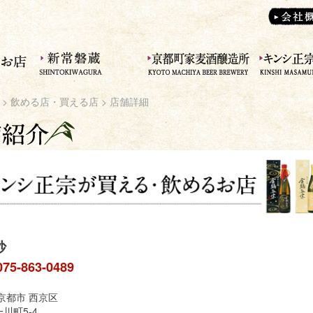
>
飲める店・買える店
> 店舗詳細
抄
075-863-0489
京都市 西京区
川町5-4