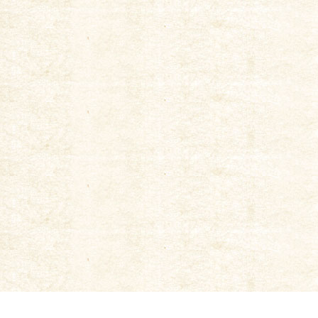
飲める･買える店
|
新常磐蔵
|
京都町家麦酒醸造所
|
会社概要
|
お問い