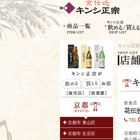
キンシ正宗
飲食店
花伝
TEL
京都市 東山区
京都府/
京都市 左京区
嵐山西一