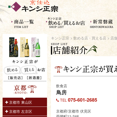
キンシ正宗
>
飲める店・買える店
> 店
飲食店
鳥房
075-601-2685
TEL
京都市 東山区
京都府/京都市 伏見区
京都市 左京区
両替町11-246