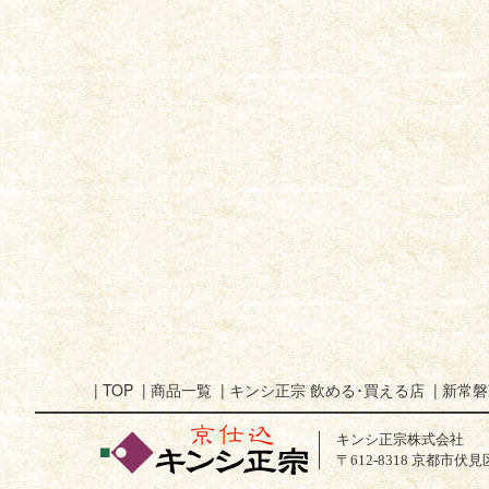
|
TOP
|
商品一覧
|
キンシ正宗 飲める･買える店
|
新常磐
キンシ正宗株式会社
〒612-8318 京都市伏見